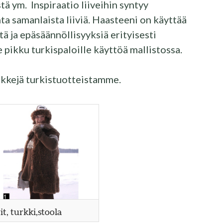
tä ym. Inspiraatio liiveihin syntyy
ta samanlaista liiviä. Haasteeni on käyttää
ä ja epäsäännöllisyyksiä erityisesti
le pikku turkispaloille käyttöä mallistossa.
rkkejä turkistuotteistamme.
it, turkki,stoola