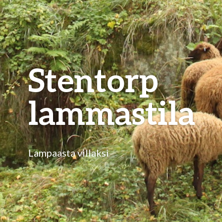
Stentorp
lammastila
Lampaasta villaksi