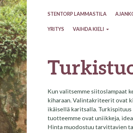
STENTORP LAMMASTILA
AJANK
YRITYS
VAIHDA KIELI
Turkistuo
Kun valitsemme siitoslampaat kes
kiharaan. Valintakriteerit ovat k
ikäisellä karitsalla. Turkispituus
tuotteemme ovat uniikkeja, ideat
Hinta muodostuu tarvittavien tal