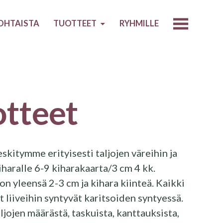
OHTAISTA
TUOTTEET
RYHMILLE
tteet
kitymme erityisesti taljojen väreihin ja
iharalle 6-9 kiharakaarta/3 cm 4 kk.
 on yleensä 2-3 cm ja kihara kiinteä. Kaikki
 liiveihin syntyvät karitsoiden syntyessä.
jojen määrästä, taskuista, kanttauksista,