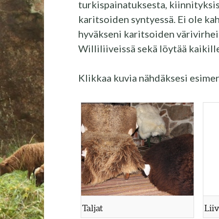
turkispainatuksesta, kiinnityksis
karitsoiden syntyessä. Ei ole kah
hyväkseni karitsoiden värivirheit
Williliiveissä sekä löytää kaikil
Klikkaa kuvia nähdäksesi esime
Taljat
Liiv