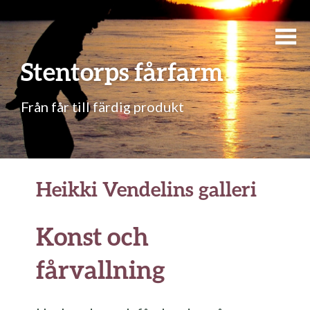
Stentorps fårfarm
Från får till färdig produkt
Heikki Vendelins galleri
Konst och
fårvallning