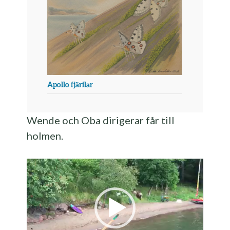
Apollo fjärilar
I
Wende och Oba dirigerar får till
holmen.
Video
Player